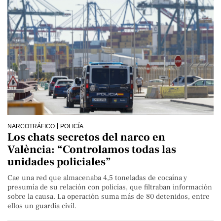
NARCOTRÁFICO
POLICÍA
Los chats secretos del narco en
València: “Controlamos todas las
unidades policiales”
Cae una red que almacenaba 4,5 toneladas de cocaína y
presumía de su relación con policías, que filtraban información
sobre la causa. La operación suma ​​​más de 80 detenidos, entre
ellos un guardia civil.