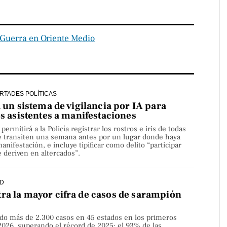
Guerra en Oriente Medio
ERTADES POLÍTICAS
a un sistema de vigilancia por IA para
os asistentes a manifestaciones
rmitirá a la Policía registrar los rostros e iris de todas
e transiten una semana antes por un lugar donde haya
nifestación, e incluye tipificar como delito “participar
 deriven en altercados”.
D
ra la mayor cifra de casos de sarampión
do más de 2.300 casos en 45 estados en los primeros
2026, superando el récord de 2025; el 93% de las