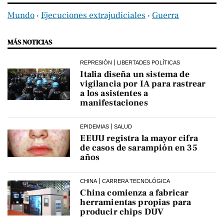
Mundo
‧
Ejecuciones extrajudiciales
‧
Guerra
MÁS NOTICIAS
REPRESIÓN
LIBERTADES POLÍTICAS
Italia diseña un sistema de
vigilancia por IA para rastrear
a los asistentes a
manifestaciones
EPIDEMIAS
SALUD
EEUU registra la mayor cifra
de casos de sarampión en 35
años
CHINA
CARRERA TECNOLÓGICA
China comienza a fabricar
herramientas propias para
producir chips DUV