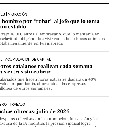
LES
MIGRACIÓN
hombre por “robar” al jefe que lo tenía
 un establo
strajo 18.000 euros al empresario, que lo mantenía en
sclavitud, obligándolo a vivir rodeado de heces animales
lotaba ilegalmente en Fuenlabrada.
AL
ACUMULACIÓN DE CAPITAL
dores catalanes realizan cada semana
as extras sin cobrar
alariados que hacen horas extras se dispara un 48%
niveles prepandemia, ahorrándose las empresas
millones de euros semanales.
ERO
TRABAJO
uchas obreras: julio de 2026
despidos colectivos en la automoción, la aviación y los
 excusa de la IA mientras la presión sindical logra