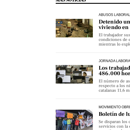
ABUSOS LABORA
Detenido un 
viviendo en
El trabajador su
condiciones de e
mientras lo exp
JORNADA LABOR
Los trabaja
486.000 hor
El número de as
respecto a los 
catalanas 11,6 
MOVIMIENTO OBR
Boletín de l
Se disparan los 
servicios con la