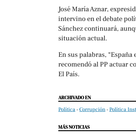
José María Aznar, expresi
intervino en el debate polí
Sánchez continuará, aunque
situación actual.
En sus palabras, “España e
recomendó al PP actuar co
El País
.
ARCHIVADO EN
Política
‧
Corrupción
‧
Política Ins
MÁS NOTICIAS