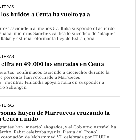
NTERAS
los huidos a Ceuta ha vuelto ya a
rtos’ asciende a al menos 57. Italia suspende el acuerdo
paña, mientras Sánchez califica lo sucedido de “ataque”
Rabat y estudia reformar la Ley de Extranjería.
NTERAS
cifra en 49.000 las entradas en Ceuta
uertos’ confirmados asciende a dieciocho; durante la
de personas han retornado a Marruecos
’, mientras Finlandia apoya a Italia en suspender a
cio Schengen.
NTERAS
rsonas huyen de Marruecos cruzando la
n Ceuta a nado
rantes han ‘muerto’ ahogados, y el Gobierno español ha
rcito. Rabat celebraba ayer la ‘Fiesta del Trono’,
la coronación de Mohammed VI, celebrada por EEUU e