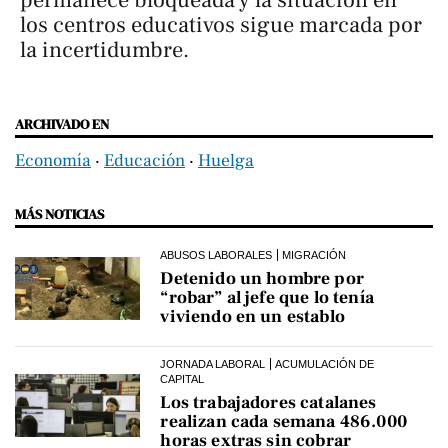
los centros educativos sigue marcada por
la incertidumbre.
ARCHIVADO EN
Economía
‧
Educación
‧
Huelga
MÁS NOTICIAS
ABUSOS LABORALES
MIGRACIÓN
Detenido un hombre por
“robar” al jefe que lo tenía
viviendo en un establo
JORNADA LABORAL
ACUMULACIÓN DE
CAPITAL
Los trabajadores catalanes
realizan cada semana 486.000
horas extras sin cobrar