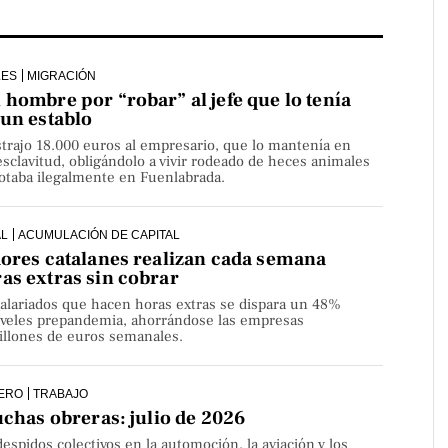
LES
MIGRACIÓN
hombre por “robar” al jefe que lo tenía
 un establo
strajo 18.000 euros al empresario, que lo mantenía en
sclavitud, obligándolo a vivir rodeado de heces animales
lotaba ilegalmente en Fuenlabrada.
AL
ACUMULACIÓN DE CAPITAL
dores catalanes realizan cada semana
as extras sin cobrar
alariados que hacen horas extras se dispara un 48%
niveles prepandemia, ahorrándose las empresas
millones de euros semanales.
ERO
TRABAJO
uchas obreras: julio de 2026
despidos colectivos en la automoción, la aviación y los