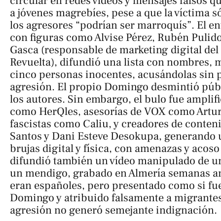
circular en redes vídeos y mensajes falsos q
a jóvenes magrebíes, pese a que la víctima s
los agresores “podrían ser marroquís”. El en
con figuras como Alvise Pérez, Rubén Pulid
Gasca (responsable de marketing digital del 
Revuelta), difundió una lista con nombres, m
cinco personas inocentes, acusándolas sin 
agresión. El propio Domingo desmintió púb
los autores. Sin embargo, el bulo fue amplif
como HerQles, asesorías de VOX como Arturo 
fascistas como Caliu, y creadores de conte
Santos y Dani Esteve Desokupa, generando u
brujas digital y física, con amenazas y acoso
difundió también un vídeo manipulado de un
un mendigo, grabado en Almería semanas an
eran españoles, pero presentado como si fuer
Domingo y atribuido falsamente a migrantes
agresión no generó semejante indignación.