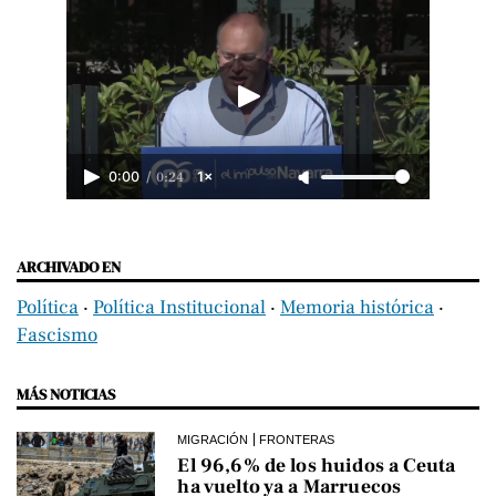
/
0:24
0:00
1×
ARCHIVADO EN
Política
‧
Política Institucional
‧
Memoria histórica
‧
Fascismo
MÁS NOTICIAS
MIGRACIÓN
FRONTERAS
El 96,6% de los huidos a Ceuta
ha vuelto ya a Marruecos