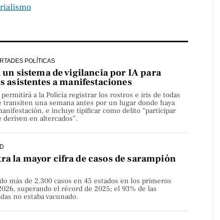
rialismo
ERTADES POLÍTICAS
a un sistema de vigilancia por IA para
os asistentes a manifestaciones
rmitirá a la Policía registrar los rostros e iris de todas
e transiten una semana antes por un lugar donde haya
nifestación, e incluye tipificar como delito “participar
 deriven en altercados”.
D
ra la mayor cifra de casos de sarampión
do más de 2.300 casos en 45 estados en los primeros
2026, superando el récord de 2025; el 93% de las
adas no estaba vacunado.