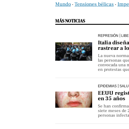
Mundo
‧
Tensiones bélicas
‧
Impe
MÁS NOTICIAS
REPRESIÓN
LIB
Italia diseñ
rastrear a l
La nueva norma pe
las personas qu
convocada una ma
en protestas que
EPIDEMIAS
SALU
EEUU regist
en 35 años
Se han confirma
siete meses de 
personas infect