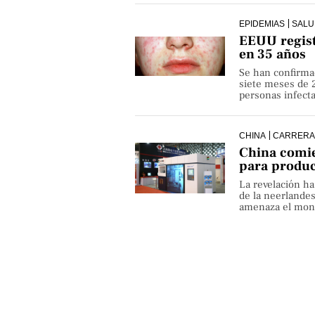
EPIDEMIAS
SALU
EEUU regist
en 35 años
Se han confirma
siete meses de 
personas infect
CHINA
CARRERA
China comie
para produ
La revelación h
de la neerlande
amenaza el monop