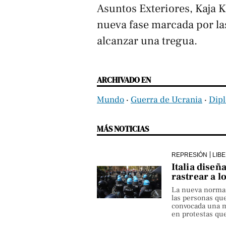
Asuntos Exteriores, Kaja K
nueva fase marcada por la
alcanzar una tregua.
ARCHIVADO EN
Mundo
‧
Guerra de Ucrania
‧
Dip
MÁS NOTICIAS
REPRESIÓN
LIB
Italia diseñ
rastrear a l
La nueva norma pe
las personas qu
convocada una ma
en protestas que