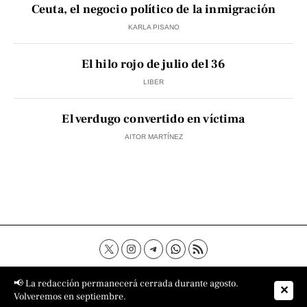
Ceuta, el negocio político de la inmigración
KARLA PISANO
El hilo rojo de julio del 36
LIBER
El verdugo convertido en víctima
AITOR MARTÍNEZ
Contacto
Aviso Legal
Política de privacidad
📢 La redacción permanecerá cerrada durante agosto.
✕
Política de cookies
Sobre nosotros
Volveremos en septiembre.