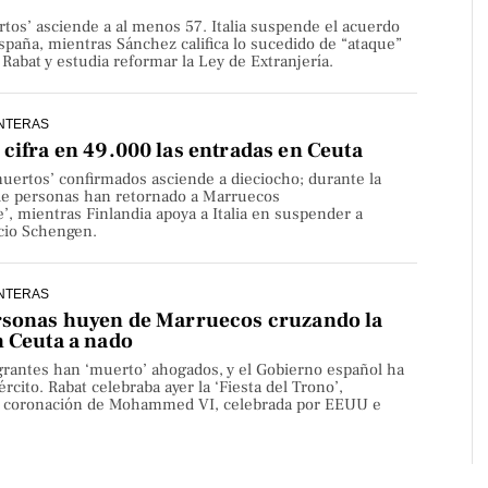
rtos’ asciende a al menos 57. Italia suspende el acuerdo
paña, mientras Sánchez califica lo sucedido de “ataque”
Rabat y estudia reformar la Ley de Extranjería.
NTERAS
cifra en 49.000 las entradas en Ceuta
uertos’ confirmados asciende a dieciocho; durante la
de personas han retornado a Marruecos
’, mientras Finlandia apoya a Italia en suspender a
cio Schengen.
NTERAS
rsonas huyen de Marruecos cruzando la
n Ceuta a nado
rantes han ‘muerto’ ahogados, y el Gobierno español ha
rcito. Rabat celebraba ayer la ‘Fiesta del Trono’,
la coronación de Mohammed VI, celebrada por EEUU e