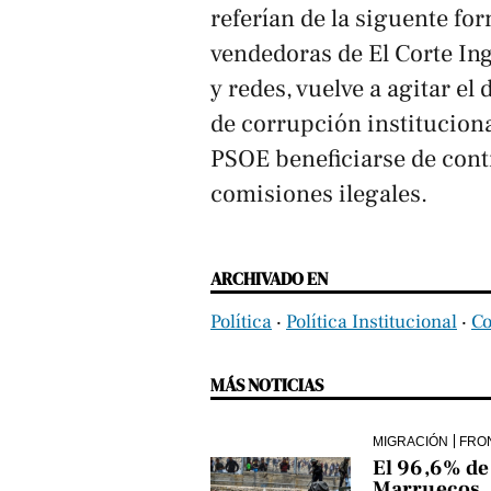
referían de la siguente fo
vendedoras de El Corte Ing
y redes, vuelve a agitar e
de corrupción instituciona
PSOE beneficiarse de cont
comisiones ilegales.
ARCHIVADO EN
Política
‧
Política Institucional
‧
Co
MÁS NOTICIAS
MIGRACIÓN
FRO
El 96,6% de 
Marruecos