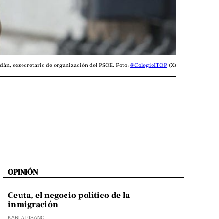
án, exsecretario de organización del PSOE. Foto: 
@ColegioITOP
 (X)
OPINIÓN
Ceuta, el negocio político de la
inmigración
KARLA PISANO