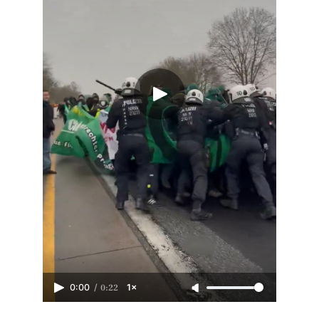
/
0:22
0:00
1×