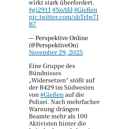
wirkt stark überfordert.
#gi2911
#NoAfd
#Gießen
pic.twitter.com/shTrIw7I
B7
— Perspektive Online
(@PerspektiveOn)
November 29, 2025
Eine Gruppe des
Bündnisses
„Widersetzen“ stößt auf
der B429 im Südwesten
von
#Gießen
auf die
Polizei. Nach mehrfacher
Warnung drängen
Beamte mehr als 100
Aktivisten hinter die