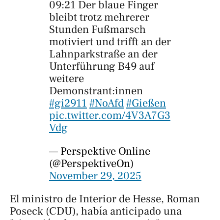
09:21 Der blaue Finger
bleibt trotz mehrerer
Stunden Fußmarsch
motiviert und trifft an der
Lahnparkstraße an der
Unterführung B49 auf
weitere
Demonstrant:innen
#gi2911
#NoAfd
#Gießen
pic.twitter.com/4V3A7G3
Vdg
— Perspektive Online
(@PerspektiveOn)
November 29, 2025
El ministro de Interior de Hesse, Roman
Poseck (CDU), había anticipado una