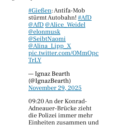
#Gießen
: Antifa-Mob
stürmt Autobahn!
#AfD
@AfD
@Alice_Weidel
@elonmusk
@SeibtNaomi
@Alina_Lipp_X
pic.twitter.com/OMmOpc
TrLY
— Ignaz Bearth
(@IgnazBearth)
November 29, 2025
09:20 An der Konrad-
Adneauer-Brücke zieht
die Polizei immer mehr
Einheiten zusammen und