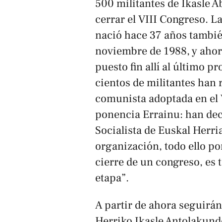
500 militantes de Ikasle A
cerrar el VIII Congreso. L
nació hace 37 años tambié
noviembre de 1988, y ahor
puesto fin allí al último p
cientos de militantes han r
comunista adoptada en el 
ponencia
Errainu
: han de
Socialista de Euskal Herria
organización, todo ello po
cierre de un congreso, es
etapa”.
A partir de ahora seguirá
Herriko Ikasle Antolakunde