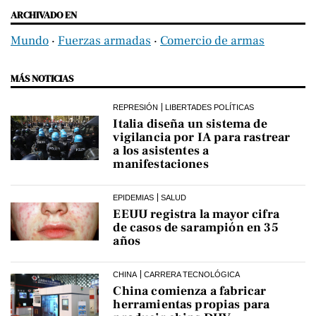
ARCHIVADO EN
Mundo
‧
Fuerzas armadas
‧
Comercio de armas
MÁS NOTICIAS
REPRESIÓN
LIBERTADES POLÍTICAS
Italia diseña un sistema de
vigilancia por IA para rastrear
a los asistentes a
manifestaciones
EPIDEMIAS
SALUD
EEUU registra la mayor cifra
de casos de sarampión en 35
años
CHINA
CARRERA TECNOLÓGICA
China comienza a fabricar
herramientas propias para