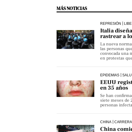
MÁS NOTICIAS
REPRESIÓN
LIB
Italia diseñ
rastrear a l
La nueva norma pe
las personas qu
convocada una ma
en protestas que
EPIDEMIAS
SALU
EEUU regist
en 35 años
Se han confirma
siete meses de 
personas infect
CHINA
CARRERA
China comie