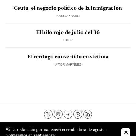
Ceuta, el negocio político de la inmigración
KARLA PISANO
El hilo rojo de julio del 36
LIBER
El verdugo convertido en víctima
AITOR MARTÍNEZ
Contacto
Aviso Legal
Política de privacidad
📢 La redacción permanecerá cerrada durante agosto.
✕
Política de cookies
Sobre nosotros
Volveremos en septiembre.