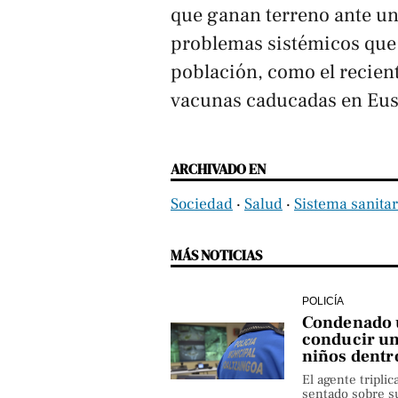
que ganan terreno ante u
problemas sistémicos que 
población, como el recient
vacunas caducadas en Eus
ARCHIVADO EN
Sociedad
‧
Salud
‧
Sistema sanitar
MÁS NOTICIAS
POLICÍA
Condenado u
conducir un
niños dentr
El agente triplic
sentado sobre su