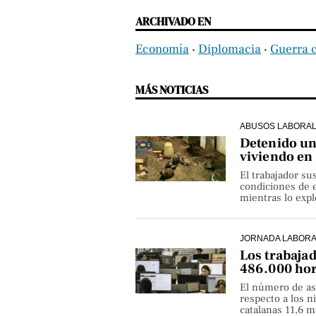
ARCHIVADO EN
Economía
‧
Diplomacia
‧
Guerra 
MÁS NOTICIAS
ABUSOS LABORA
Detenido un 
viviendo en
El trabajador su
condiciones de e
mientras lo exp
JORNADA LABOR
Los trabaja
486.000 hor
El número de as
respecto a los 
catalanas 11,6 