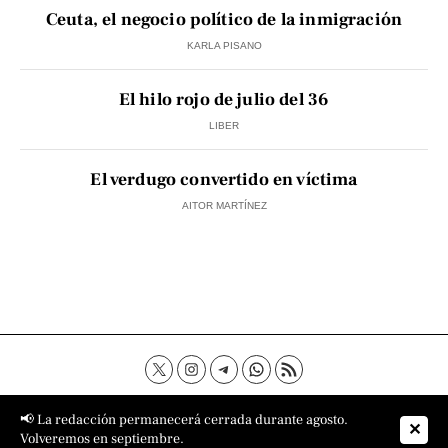
Ceuta, el negocio político de la inmigración
KARLA PISANO
El hilo rojo de julio del 36
LIBER
El verdugo convertido en víctima
AITOR MARTÍNEZ
Contacto
Aviso Legal
Política de privacidad
📢 La redacción permanecerá cerrada durante agosto.
✕
Política de cookies
Sobre nosotros
Volveremos en septiembre.