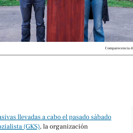
Comparecencia de
sivas llevadas a cabo el pasado sábado
zialista (GKS)
, la organización