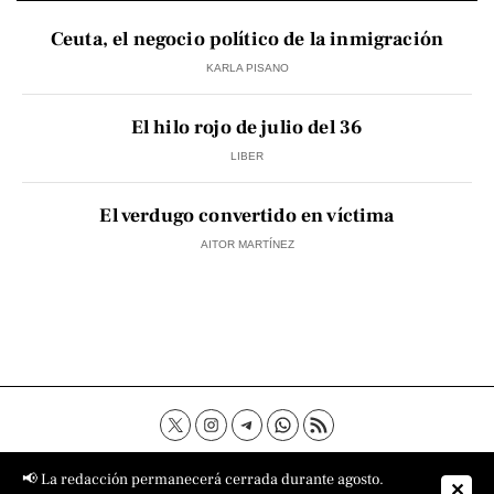
Ceuta, el negocio político de la inmigración
KARLA PISANO
El hilo rojo de julio del 36
LIBER
El verdugo convertido en víctima
AITOR MARTÍNEZ
Contacto
Aviso Legal
Política de privacidad
📢 La redacción permanecerá cerrada durante agosto.
✕
Política de cookies
Sobre nosotros