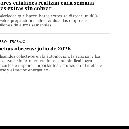
dores catalanes realizan cada semana
as extras sin cobrar
alariados que hacen horas extras se dispara un 48%
niveles prepandemia, ahorrándose las empresas
millones de euros semanales.
ERO
TRABAJO
uchas obreras: julio de 2026
despidos colectivos en la automoción, la aviación y los
 excusa de la IA mientras la presión sindical logra
ecortes e imponer importantes victorias en el metal, el
rio y el sector energético.