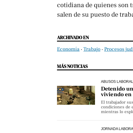
cotidiana de quienes son 
salen de su puesto de trab
ARCHIVADO EN
Economía
‧
Trabajo
‧
Procesos jud
MÁS NOTICIAS
ABUSOS LABORA
Detenido un 
viviendo en
El trabajador su
condiciones de e
mientras lo exp
JORNADA LABOR