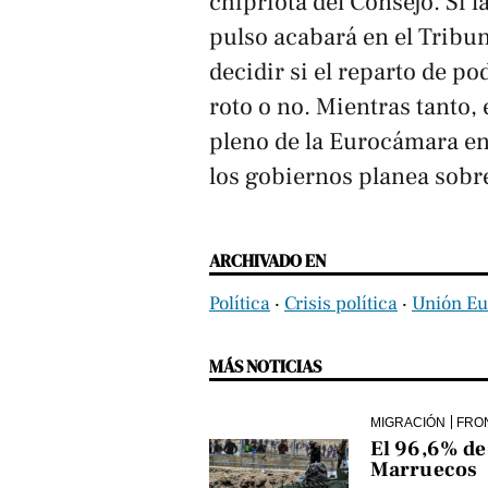
chipriota del Consejo. Si 
pulso acabará en el Tribun
decidir si el reparto de po
roto o no. Mientras tanto, 
pleno de la Eurocámara ent
los gobiernos planea sobre
ARCHIVADO EN
Política
‧
Crisis política
‧
Unión E
MÁS NOTICIAS
MIGRACIÓN
FRO
El 96,6% de 
Marruecos