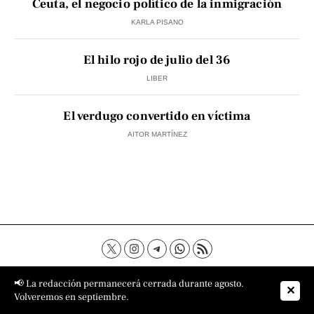
Ceuta, el negocio político de la inmigración
KARLA PISANO
El hilo rojo de julio del 36
LIBER
El verdugo convertido en víctima
AITOR MARTÍNEZ
Contacto
Aviso Legal
Política de privacidad
📢 La redacción permanecerá cerrada durante agosto.
✕
Política de cookies
Sobre nosotros
Volveremos en septiembre.