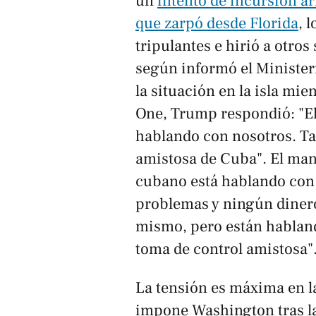
un
intento de incursión a
que zarpó desde Florida
, 
tripulantes e hirió a otro
según informó el Minister
la situación en la isla mie
One, Trump respondió: "El
hablando con nosotros. T
amistosa de Cuba". El man
cubano está hablando con
problemas y ningún dinero
mismo, pero están hablan
toma de control amistosa"
La tensión es máxima en la
impone Washington tras l