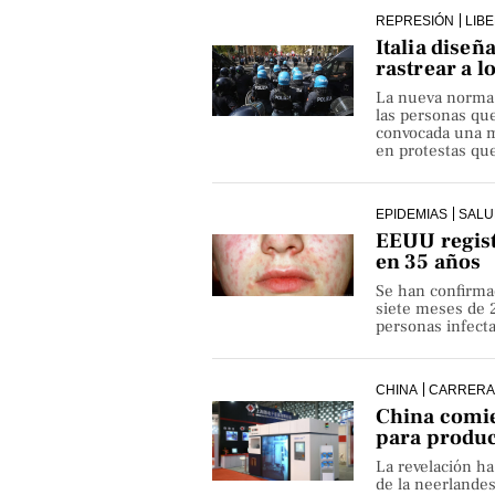
REPRESIÓN
LIB
Italia diseñ
rastrear a l
La nueva norma pe
las personas qu
convocada una ma
en protestas que
EPIDEMIAS
SALU
EEUU regist
en 35 años
Se han confirma
siete meses de 
personas infect
CHINA
CARRERA
China comie
para produ
La revelación h
de la neerlande