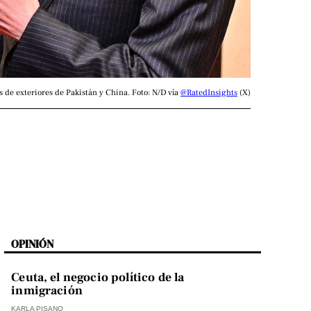
 de exteriores de Pakistán y China. Foto: N/D vía 
@RatedInsights
 (X)
OPINIÓN
Ceuta, el negocio político de la
inmigración
KARLA PISANO