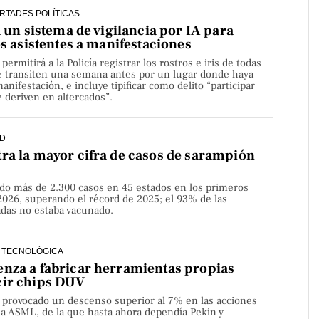
ERTADES POLÍTICAS
a un sistema de vigilancia por IA para
os asistentes a manifestaciones
rmitirá a la Policía registrar los rostros e iris de todas
e transiten una semana antes por un lugar donde haya
nifestación, e incluye tipificar como delito “participar
 deriven en altercados”.
D
ra la mayor cifra de casos de sarampión
do más de 2.300 casos en 45 estados en los primeros
2026, superando el récord de 2025; el 93% de las
adas no estaba vacunado.
 TECNOLÓGICA
nza a fabricar herramientas propias
cir chips DUV
a provocado un descenso superior al 7% en las acciones
sa ASML, de la que hasta ahora dependía Pekín y