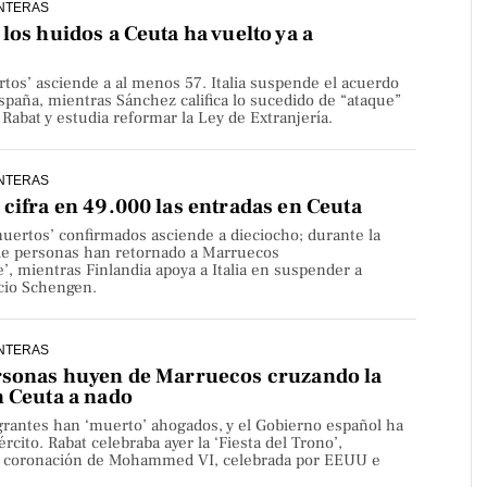
NTERAS
los huidos a Ceuta ha vuelto ya a
rtos’ asciende a al menos 57. Italia suspende el acuerdo
paña, mientras Sánchez califica lo sucedido de “ataque”
Rabat y estudia reformar la Ley de Extranjería.
NTERAS
cifra en 49.000 las entradas en Ceuta
uertos’ confirmados asciende a dieciocho; durante la
de personas han retornado a Marruecos
’, mientras Finlandia apoya a Italia en suspender a
cio Schengen.
NTERAS
rsonas huyen de Marruecos cruzando la
n Ceuta a nado
rantes han ‘muerto’ ahogados, y el Gobierno español ha
rcito. Rabat celebraba ayer la ‘Fiesta del Trono’,
la coronación de Mohammed VI, celebrada por EEUU e