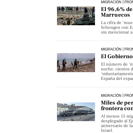
MIGRACIÓN
FRO
El 96,6% de 
Marruecos
La cifra de ‘mue
Schengen con Es
sin mencionar a 
MIGRACIÓN
FRO
El Gobierno 
El número de ‘m
noche, cientos 
‘voluntariamente
España del espa
MIGRACIÓN
FRO
Miles de pe
frontera co
Al menos 15 mig
desplegado al Ejé
aniversario de 
Israel.