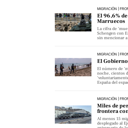
MIGRACIÓN
FRO
El 96,6% de 
Marruecos
La cifra de ‘mue
Schengen con Es
sin mencionar a 
MIGRACIÓN
FRO
El Gobierno 
El número de ‘m
noche, cientos 
‘voluntariamente
España del espa
MIGRACIÓN
FRO
Miles de pe
frontera co
Al menos 15 mig
desplegado al Ejé
aniversario de 