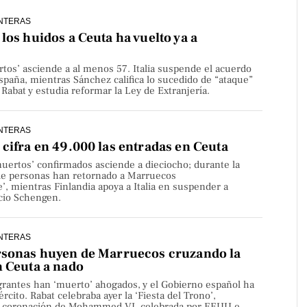
NTERAS
los huidos a Ceuta ha vuelto ya a
rtos’ asciende a al menos 57. Italia suspende el acuerdo
paña, mientras Sánchez califica lo sucedido de “ataque”
Rabat y estudia reformar la Ley de Extranjería.
NTERAS
cifra en 49.000 las entradas en Ceuta
uertos’ confirmados asciende a dieciocho; durante la
de personas han retornado a Marruecos
’, mientras Finlandia apoya a Italia en suspender a
cio Schengen.
NTERAS
rsonas huyen de Marruecos cruzando la
n Ceuta a nado
rantes han ‘muerto’ ahogados, y el Gobierno español ha
rcito. Rabat celebraba ayer la ‘Fiesta del Trono’,
la coronación de Mohammed VI, celebrada por EEUU e