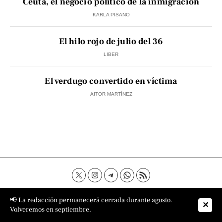
Ceuta, el negocio político de la inmigración
KARLA PISANO
El hilo rojo de julio del 36
LIBER
El verdugo convertido en víctima
AITOR MARTÍNEZ
Contacto
Aviso Legal
Política de privacidad
📢 La redacción permanecerá cerrada durante agosto.
✕
Política de cookies
Sobre nosotros
Volveremos en septiembre.