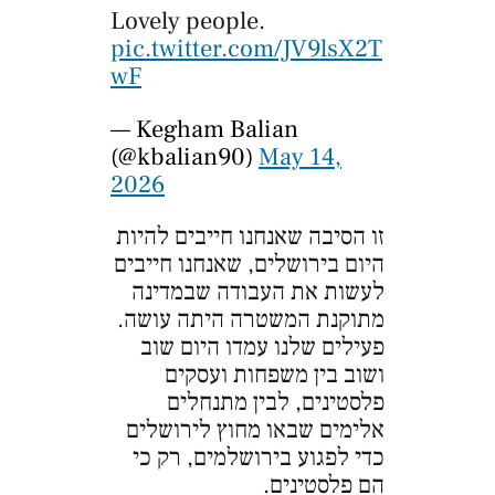
Lovely people.
pic.twitter.com/JV9lsX2T
wF
— Kegham Balian
(@kbalian90)
May 14,
2026
זו הסיבה שאנחנו חייבים להיות
היום בירושלים, שאנחנו חייבים
לעשות את העבודה שבמדינה
מתוקנת המשטרה היתה עושה.
פעילים שלנו עמדו היום שוב
ושוב בין משפחות ועסקים
פלסטינים, לבין מתנחלים
אלימים שבאו מחוץ לירושלים
כדי לפגוע בירושלמים, רק כי
הם פלסטינים.