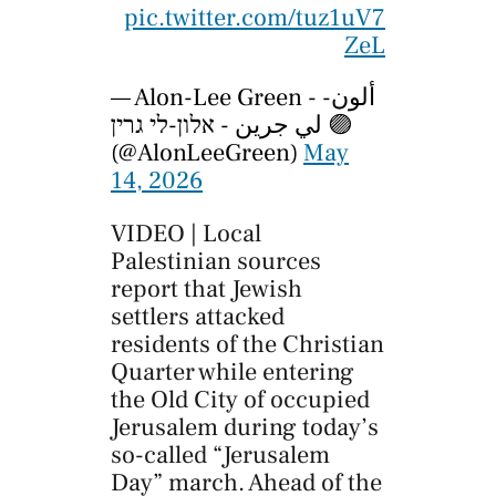
pic.twitter.com/tuz1uV7
ZeL
— Alon-Lee Green - ألون-
لي جرين - אלון-לי גרין 🟣
(@AlonLeeGreen)
May
14, 2026
VIDEO | Local
Palestinian sources
report that Jewish
settlers attacked
residents of the Christian
Quarter while entering
the Old City of occupied
Jerusalem during today’s
so-called “Jerusalem
Day” march. Ahead of the