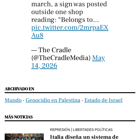
march, a sign was posted
outside one shop
reading: “Belongs to…
pic.twitter.com/2mrpaEX
Au8
— The Cradle
(@TheCradleMedia)
May
14, 2026
ARCHIVADO EN
Mundo
‧
Genocidio en Palestina
‧
Estado de Israel
MÁS NOTICIAS
REPRESIÓN
LIBERTADES POLÍTICAS
Italia diseña un sistema de