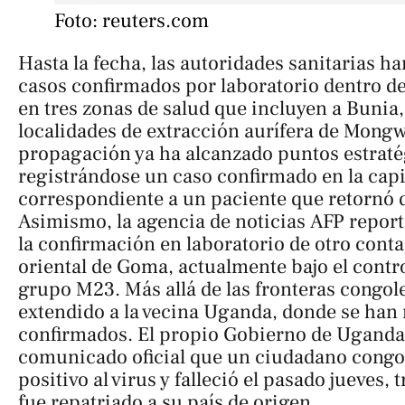
Foto: reuters.com
Hasta la fecha, las autoridades sanitarias ha
casos confirmados por laboratorio dentro de
en tres zonas de salud que incluyen a Bunia, c
localidades de extracción aurífera de Mong
propagación ya ha alcanzado puntos estratég
registrándose un caso confirmado en la capi
correspondiente a un paciente que retornó d
Asimismo, la agencia de noticias
AFP
report
la confirmación en laboratorio de otro conta
oriental de Goma, actualmente bajo el contro
grupo M23. Más allá de las fronteras congole
extendido a la vecina Uganda, donde se han
confirmados. El propio Gobierno de Uganda 
comunicado oficial que un ciudadano congo
positivo al virus y falleció el pasado jueves, 
fue repatriado a su país de origen.