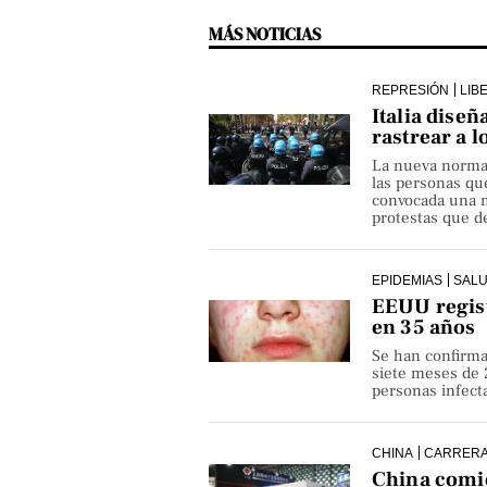
MÁS NOTICIAS
REPRESIÓN
LIB
Italia diseñ
rastrear a l
La nueva norma p
las personas qu
convocada una ma
protestas que de
EPIDEMIAS
SAL
EEUU regist
en 35 años
Se han confirma
siete meses de 
personas infect
CHINA
CARRERA
China comie