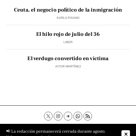
Ceuta, el negocio político de la inmigración
KARLA PISANO
El hilo rojo de julio del 36
LIBER
El verdugo convertido en víctima
AITOR MARTÍNEZ
Contacto
Aviso Legal
Política de privacidad
📢 La redacción permanecerá cerrada durante agosto.
✕
Política de cookies
Sobre nosotros