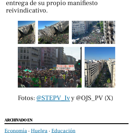
entrega de su propio manifiesto
reivindicativo.
Fotos: 
@STEPV_Iv
 y @OJS_PV (X)
ARCHIVADO EN
Economía
‧
Huelga
‧
Educación