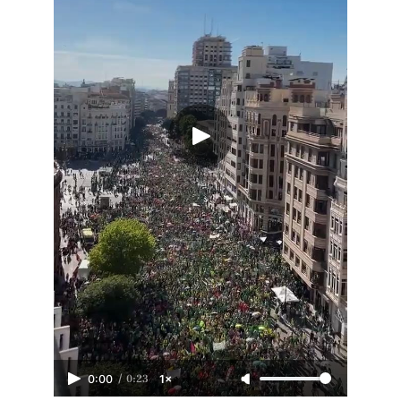
/
0:23
0:00
1×