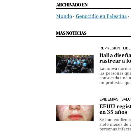
ARCHIVADO EN
Mundo
‧
Genocidio en Palestina
‧
MÁS NOTICIAS
REPRESIÓN
LIB
Italia diseñ
rastrear a l
La nueva norma pe
las personas qu
convocada una ma
en protestas que
EPIDEMIAS
SALU
EEUU regist
en 35 años
Se han confirma
siete meses de 
personas infect