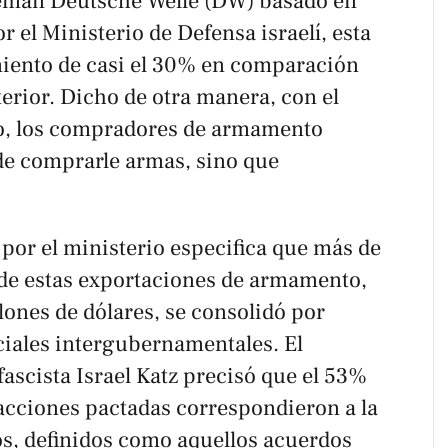
lemán
Deutsche Welle
(DW) basado en
el Ministerio de Defensa israelí, esta
miento de casi el 30% en comparación
terior. Dicho de otra manera, con el
so, los compradores de armamento
 de comprarle armas, sino que
o por el ministerio especifica que más de
l de estas exportaciones de armamento,
nes de dólares, se consolidó por
iales intergubernamentales. El
fascista Israel Katz precisó que el 53%
nsacciones pactadas correspondieron a la
s, definidos como aquellos acuerdos