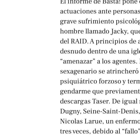
El informe de
Basta!
pone e
actuaciones ante personas
grave sufrimiento psicoló
hombre llamado Jacky, qu
del RAID. A principios de 
desnudo dentro de una igl
“amenazar” a los agentes. 
sexagenario se atrincheró
psiquiátrico forzoso y ter
gendarme que previamente 
descargas Taser. De igual
Dugny, Seine-Saint-Denis,
Nicolas Larue, un enfermo
tres veces, debido al “fallo