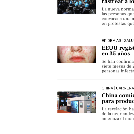
rastrear a l
La nueva norma pe
las personas qu
convocada una ma
en protestas que
EPIDEMIAS
SALU
EEUU regist
en 35 años
Se han confirma
siete meses de 
personas infect
CHINA
CARRERA
China comie
para produ
La revelación h
de la neerlande
amenaza el monop