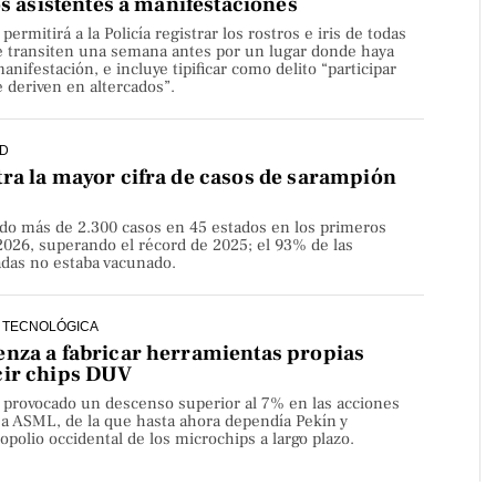
os asistentes a manifestaciones
rmitirá a la Policía registrar los rostros e iris de todas
e transiten una semana antes por un lugar donde haya
nifestación, e incluye tipificar como delito “participar
 deriven en altercados”.
D
ra la mayor cifra de casos de sarampión
do más de 2.300 casos en 45 estados en los primeros
2026, superando el récord de 2025; el 93% de las
adas no estaba vacunado.
 TECNOLÓGICA
nza a fabricar herramientas propias
cir chips DUV
a provocado un descenso superior al 7% en las acciones
sa ASML, de la que hasta ahora dependía Pekín y
olio occidental de los microchips a largo plazo.