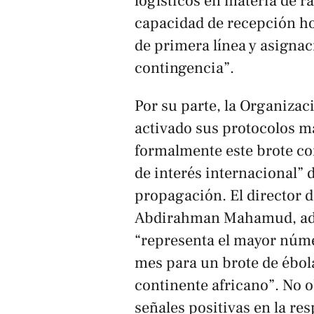
logísticos en materia de r
capacidad de recepción hos
de primera línea y asigna
contingencia”.
Por su parte, la Organizac
activado sus protocolos m
formalmente este brote c
de interés internacional” 
propagación. El director 
Abdirahman Mahamud, advi
“representa el mayor núme
mes para un brote de ébola 
continente africano”. No o
señales positivas en la re