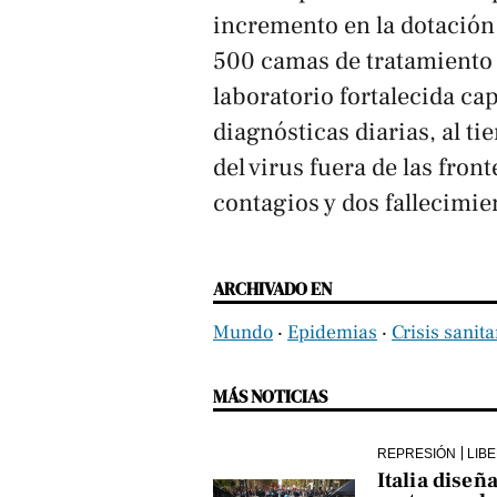
incremento en la dotación 
500 camas de tratamiento 
laboratorio fortalecida c
diagnósticas diarias, al t
del virus fuera de las fron
contagios y dos fallecimie
ARCHIVADO EN
Mundo
‧
Epidemias
‧
Crisis sanita
MÁS NOTICIAS
REPRESIÓN
LIB
Italia diseñ