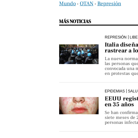
Mundo
‧
OTAN
‧
Represión
MÁS NOTICIAS
REPRESIÓN
LIB
Italia diseñ
rastrear a l
La nueva norma pe
las personas qu
convocada una ma
en protestas que
EPIDEMIAS
SALU
EEUU regist
en 35 años
Se han confirma
siete meses de 
personas infect