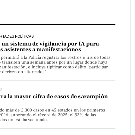
ERTADES POLÍTICAS
a un sistema de vigilancia por IA para
os asistentes a manifestaciones
rmitirá a la Policía registrar los rostros e iris de todas
e transiten una semana antes por un lugar donde haya
nifestación, e incluye tipificar como delito “participar
 deriven en altercados”.
D
ra la mayor cifra de casos de sarampión
do más de 2.300 casos en 45 estados en los primeros
2026, superando el récord de 2025; el 93% de las
adas no estaba vacunado.