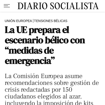
UNIÓN EUROPEA
TENSIONES BÉLICAS
La UE prepara el
escenario bélico con
“medidas de
emergencia”
La Comisión Europea asume
recomendaciones sobre gestión de
crisis redactadas por 150
ciudadanos elegidos al azar,
incluyendo la imposición de kits