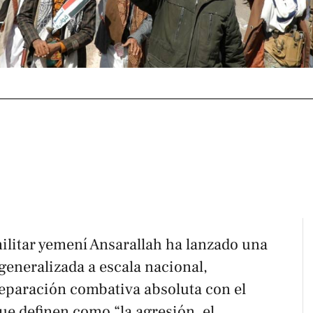
ilitar yemení Ansarallah ha lanzado una
eneralizada a escala nacional,
reparación combativa absoluta con el
que definen como “la agresión, el