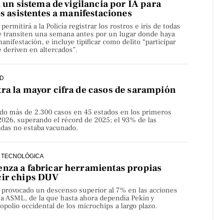
a un sistema de vigilancia por IA para
os asistentes a manifestaciones
rmitirá a la Policía registrar los rostros e iris de todas
e transiten una semana antes por un lugar donde haya
nifestación, e incluye tipificar como delito “participar
 deriven en altercados”.
D
ra la mayor cifra de casos de sarampión
do más de 2.300 casos en 45 estados en los primeros
2026, superando el récord de 2025; el 93% de las
adas no estaba vacunado.
 TECNOLÓGICA
nza a fabricar herramientas propias
cir chips DUV
a provocado un descenso superior al 7% en las acciones
sa ASML, de la que hasta ahora dependía Pekín y
olio occidental de los microchips a largo plazo.