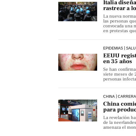
Italia diseñ
rastrear a l
La nueva norma pe
las personas qu
convocada una ma
en protestas que
EPIDEMIAS
SALU
EEUU regist
en 35 años
Se han confirma
siete meses de 
personas infect
CHINA
CARRERA
China comie
para produ
La revelación h
de la neerlande
amenaza el monop