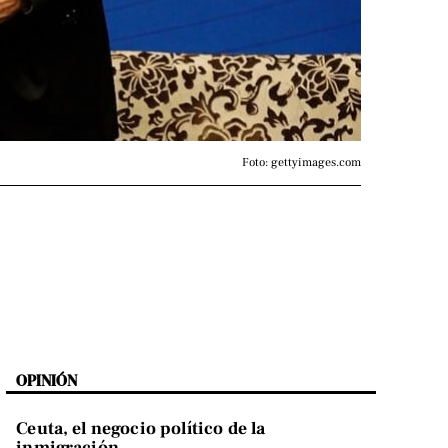
Foto: gettyimages.com
OPINIÓN
Ceuta, el negocio político de la
inmigración