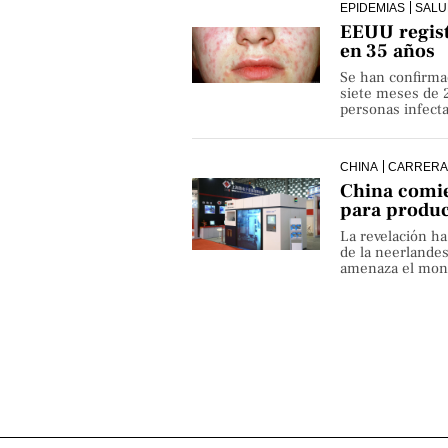
EPIDEMIAS
SALU
EEUU regist
en 35 años
Se han confirma
siete meses de 
personas infect
CHINA
CARRERA
China comie
para produ
La revelación h
de la neerlande
amenaza el monop