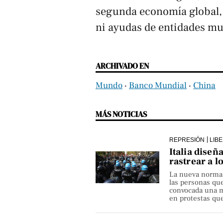
segunda economía global,
ni ayudas de entidades mul
ARCHIVADO EN
Mundo
‧
Banco Mundial
‧
China
MÁS NOTICIAS
REPRESIÓN
LIB
Italia diseñ
rastrear a l
La nueva norma pe
las personas qu
convocada una ma
en protestas que