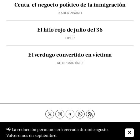
Ceuta, el negocio político de la inmigración
KARLA PISANO
El hilo rojo de julio del 36
LIBER
El verdugo convertido en víctima
AITOR MARTÍNEZ
Contacto
Aviso Legal
Política de privacidad
📢 La redacción permanecerá cerrada durante agosto.
✕
Política de cookies
Sobre nosotros
Volveremos en septiembre.