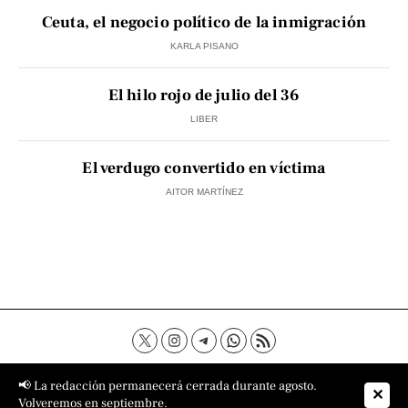
Ceuta, el negocio político de la inmigración
KARLA PISANO
El hilo rojo de julio del 36
LIBER
El verdugo convertido en víctima
AITOR MARTÍNEZ
Contacto
Aviso Legal
Política de privacidad
📢 La redacción permanecerá cerrada durante agosto.
✕
Política de cookies
Sobre nosotros
Volveremos en septiembre.