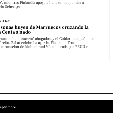
’, mientras Finlandia apoya a Italia en suspender a
cio Schengen.
NTERAS
rsonas huyen de Marruecos cruzando la
n Ceuta a nado
rantes han ‘muerto’ ahogados, y el Gobierno español ha
rcito. Rabat celebraba ayer la ‘Fiesta del Trono’,
la coronación de Mohammed VI, celebrada por EEUU e
septiembre.
o
Aviso Legal
Política de privacidad
Política de cookies
Sobre