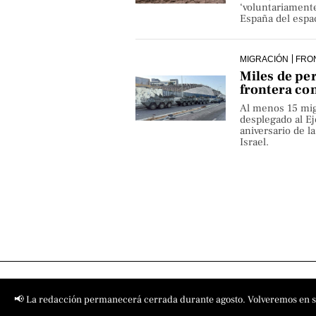
‘voluntariamente
España del espa
MIGRACIÓN
FRO
Miles de pe
frontera co
Al menos 15 mig
desplegado al Ejé
aniversario de 
Israel.
📢 La redacción permanecerá cerrada durante agosto. Volveremos en 
Contact