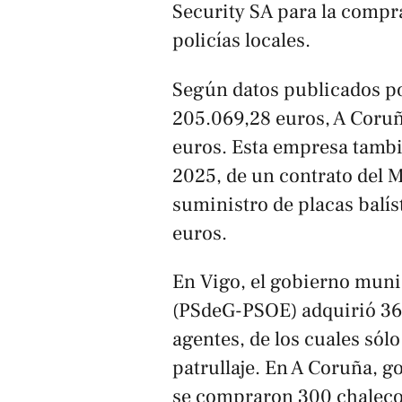
Security SA para la compra
policías locales.
Según datos publicados p
205.069,28 euros, A Coru
euros. Esta empresa también
2025, de un contrato del Mi
suministro de placas balíst
euros.
En Vigo, el gobierno muni
(PSdeG-PSOE) adquirió 364
agentes, de los cuales sól
patrullaje. En A Coruña, 
se compraron 300 chalecos