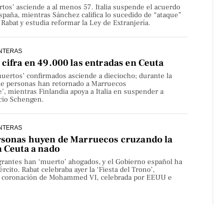
rtos’ asciende a al menos 57. Italia suspende el acuerdo
paña, mientras Sánchez califica lo sucedido de “ataque”
Rabat y estudia reformar la Ley de Extranjería.
NTERAS
cifra en 49.000 las entradas en Ceuta
uertos’ confirmados asciende a dieciocho; durante la
de personas han retornado a Marruecos
’, mientras Finlandia apoya a Italia en suspender a
cio Schengen.
NTERAS
rsonas huyen de Marruecos cruzando la
n Ceuta a nado
rantes han ‘muerto’ ahogados, y el Gobierno español ha
rcito. Rabat celebraba ayer la ‘Fiesta del Trono’,
la coronación de Mohammed VI, celebrada por EEUU e