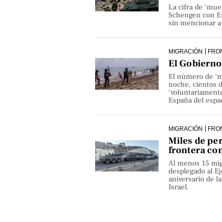
La cifra de ‘mue
Schengen con Es
sin mencionar a 
MIGRACIÓN
FRO
El Gobierno 
El número de ‘m
noche, cientos 
‘voluntariamente
España del espa
MIGRACIÓN
FRO
Miles de pe
frontera co
Al menos 15 mig
desplegado al Ejé
aniversario de 
Israel.