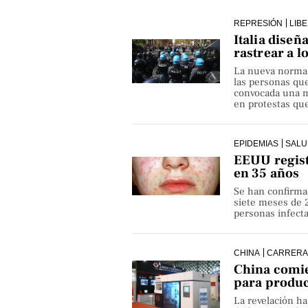
REPRESIÓN
LIB
Italia diseñ
rastrear a l
La nueva norma pe
las personas qu
convocada una ma
en protestas que
EPIDEMIAS
SALU
EEUU regist
en 35 años
Se han confirma
siete meses de 
personas infect
CHINA
CARRERA
China comie
para produ
La revelación h