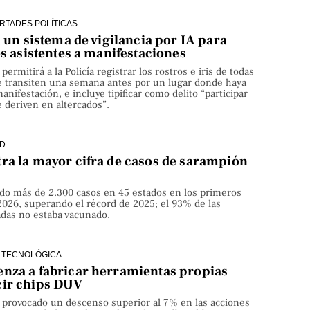
ERTADES POLÍTICAS
a un sistema de vigilancia por IA para
os asistentes a manifestaciones
rmitirá a la Policía registrar los rostros e iris de todas
e transiten una semana antes por un lugar donde haya
nifestación, e incluye tipificar como delito “participar
 deriven en altercados”.
D
ra la mayor cifra de casos de sarampión
do más de 2.300 casos en 45 estados en los primeros
2026, superando el récord de 2025; el 93% de las
adas no estaba vacunado.
 TECNOLÓGICA
nza a fabricar herramientas propias
cir chips DUV
a provocado un descenso superior al 7% en las acciones