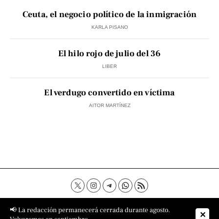
Ceuta, el negocio político de la inmigración
KARLA PISANO
El hilo rojo de julio del 36
LIBER
El verdugo convertido en víctima
AITOR MARTÍNEZ
Contacto
Aviso Legal
Política de privacidad
📢 La redacción permanecerá cerrada durante agosto.
✕
Política de cookies
Sobre nosotros