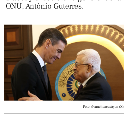
ONU, António Guterres.
Foto: @sanchezcastejon (X)